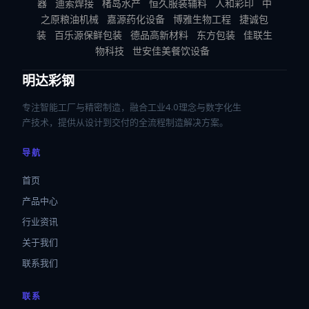
器
迪索焊接
楮岛水产
恒久服装辅料
人和彩印
中
之原粮油机械
嘉源药化设备
博雅生物工程
捷诚包
装
百乐源保鲜包装
德品高新材料
东方包装
佳联生
物科技
世安佳美餐饮设备
明达彩钢
专注智能工厂与精密制造，融合工业4.0理念与数字化生
产技术，提供从设计到交付的全流程制造解决方案。
导航
首页
产品中心
行业资讯
关于我们
联系我们
联系