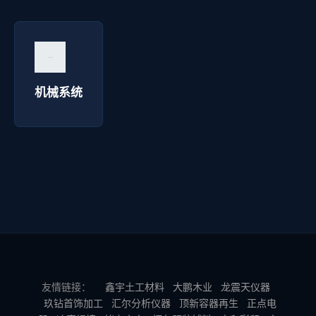
机械系统 - 明达彩钢
询价咨询 →
机械系统
友情链接：
鑫宇土工材料
大鹏木业
龙震天仪器
玖钻首饰加工
汇尔分析仪器
顶新容器再生
正点电