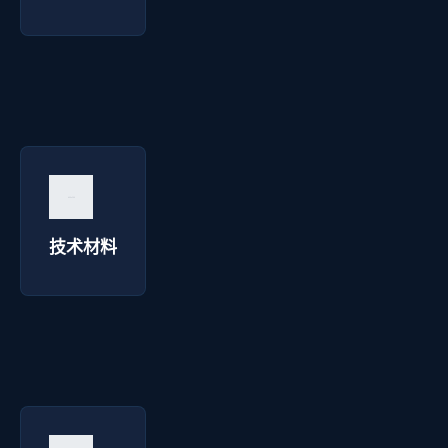
技术材料 - 明达彩钢
询价咨询 →
技术材料
优质配件 - 明达彩钢