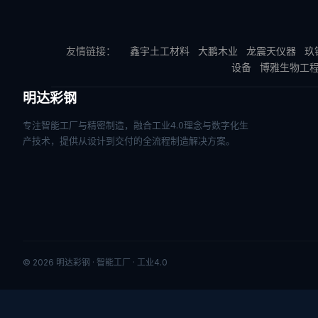
友情链接：
鑫宇土工材料
大鹏木业
龙震天仪器
玖
设备
博雅生物工
明达彩钢
专注智能工厂与精密制造，融合工业4.0理念与数字化生
产技术，提供从设计到交付的全流程制造解决方案。
© 2026 明达彩钢 · 智能工厂 · 工业4.0