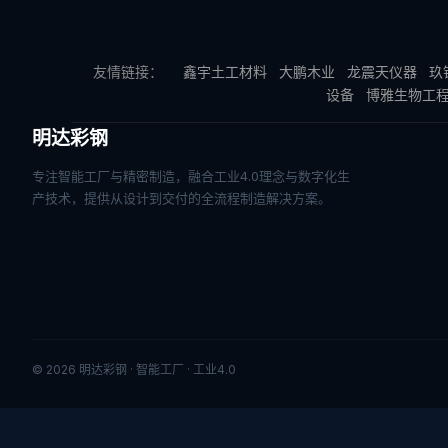
友情链接：
鑫宇土工材料
大鹏木业
龙震天仪器
玖
设备
博雅生物工
明达彩钢
专注智能工厂与精密制造，融合工业4.0理念与数字化生
产技术，提供从设计到交付的全流程制造解决方案。
© 2026 明达彩钢 · 智能工厂 · 工业4.0